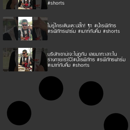
#shorts
ไม่รู้ใครเดินเตะปลั๊ก! 🔌 #น้ำรพีภัทร
#รพีภัทรฟาร์ม #เมาท์กับคิ้ม #shorts
บริษัทเขาน่าจะไม่ถูกัน เลยมาทะเลาะใน
ร่างกายเรา💥#น้ำรพีภัทร #รพีภัทรฟาร์ม
#เมาท์กับคิ้ม #shorts