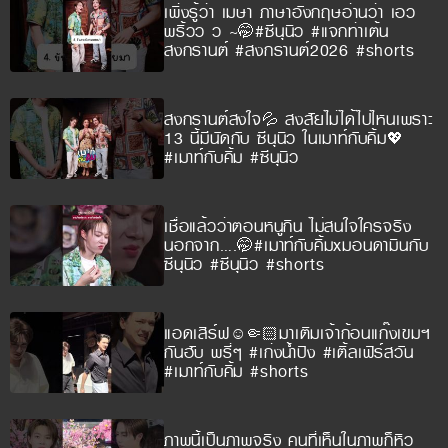
เพิ่งรู้ว่า เมษา ภาษาอังกฤษอ่านว่า เอว
พริ้วว ว ~🤭#ซีนุนิว #แจกท่าเต้น
สงกรานต์ #สงกรานต์2026 #shorts
สงกรานต์สงใจ💦 สงสัยไม่ได้ไปไหนเพราะ
13 นี้มีนัดกับ ซีนุนิว ในเมาท์กับคิ้ม💖
#เมาท์กับคิ้ม #ซีนุนิว
เชื่อแล้วว่าตอนหนูกิน ไม่สนใจใครจริง
นอกจาก….🤭#เมาท์กับคิ้มxมอนดามินกับ
ซีนุนิว #ซีนุนิว #shorts
แอดเสิร์ฟ☺️🤏🏻มาเติมเจ้าก้อนแก๊งเขมฯ
กันฮับ พรี่ๆ #เก่งน้ำปิง #เติ้ลเฟิร์สวัน
#เมาท์กับคิ้ม #shorts
ภาพนี้เป็นภาพจริง คนที่เห็นในภาพก็หิว