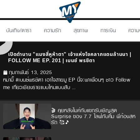
บันเทิง/ดารา
ความรัก
สุขภาพ
การเงิน
ความ
เปิดตำนาน "แมงสี่หูห้าตา" เจ้าแห่งโชคลาภแดนล้านนา |
FOLLOW ME EP. 201 | เบนซ์ พรชิตา
กุมภาพันธ์ 13, 2025
หม่ามี๊ #เบนซ์พรชิตา เอาใจสายมู EP นี้จะพาเพื่อนๆ ชาว Follow
me เที่ยวเชียงรายแบบใหม่แบบสับ …
🎬 คุยหลังไมค์กับแขกรับเชิญสุด
Surprise ของ 7.7 ไลฟ์กับคิ้ม พี่ก้องสห
รัถ 🥰🎵