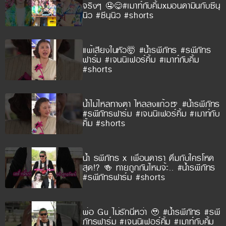
จริงๆ 🤤😋#เมาท์กับคิ้มxมอนดามินกับซีนุ
นิว #ซีนุนิว #shorts
แพ้เสียงในหัว🤯 #น้ำรพีภัทร #รพีภัทร
ฟาร์ม #เจนนิเฟอร์คิ้ม #เมาท์กับคิ้ม
#shorts
น้ำไม่ไหลทางตา ไหลลงแก้ว🍺 #น้ำรพีภัทร
#รพีภัทรฟาร์ม #เจนนิเฟอร์คิ้ม #เมาท์กับ
คิ้ม #shorts
น้ำ รพีภัทร x เพื่อนดารา ดื่มกับใครโหด
สุด!? 🍻 ทายถูกกันไหมจ้ะ.. #น้ำรพีภัทร
#รพีภัทรฟาร์ม #shorts
พ่อ Gu ไม่รักนี่หว่า 🥹 #น้ำรพีภัทร #รพี
ภัทรฟาร์ม #เจนนิเฟอร์คิ้ม #เมาท์กับคิ้ม