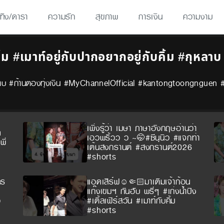
เทิง/ดารา
ความรัก
สุขภาพ
การเงิน
ความงาม
้ม #เมาท์อยู่กับปากอยากอยู่กับคิ้ม #กุหลา
 #กุหลาบ #ก้านตองทุ่งเงิน #MyChannelOfficial #kantongtoongnguen
เพิ่งรู้ว่า เมษา ภาษาอังกฤษอ่านว่า
ด
เอวพริ้วว ว ~🤭#ซีนุนิว #แจกท่า
ี่
เต้นสงกรานต์ #สงกรานต์2026
#shorts
คร
แอดเสิร์ฟ☺️🤏🏻มาเติมเจ้าก้อน
แก๊งเขมฯ กันฮับ พรี่ๆ #เก่งน้ำปิง
ว
#เติ้ลเฟิร์สวัน #เมาท์กับคิ้ม
#shorts