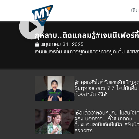
บัน
กุหลาบ..ติดแกลม🍾#เจนนิเฟอร์คิ
พฤษภาคม 31, 2025
เจนนิเฟอร์คิ้ม #เมาท์อยู่กับปากอยากอยู่กับคิ้ม
🎬 คุยหลังไมค์กับแขกรับเชิญสุ
Surprise ของ 7.7 ไลฟ์กับคิ้ม พ
ก้องสหรัถ 🥰🎵
เชื่อแล้วว่าตอนหนูกิน ไม่สนใจใ
จริง นอกจาก….🤭#เมาท์กับ
คิ้มxมอนดามินกับซีนุนิว #ซีนุนิ
#shorts