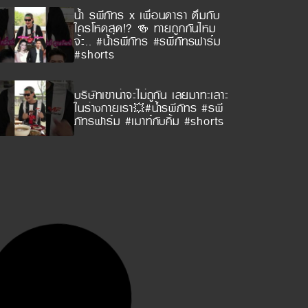
น้ำ รพีภัทร x เพื่อนดารา ดื่มกับ
ใครโหดสุด!? 🍻 ทายถูกกันไหม
จ้ะ.. #น้ำรพีภัทร #รพีภัทรฟาร์ม
#shorts
บริษัทเขาน่าจะไม่ถูกัน เลยมาทะเลาะ
ในร่างกายเรา💥#น้ำรพีภัทร #รพี
ภัทรฟาร์ม #เมาท์กับคิ้ม #shorts