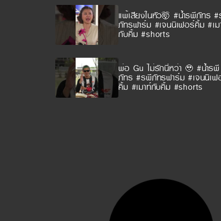
แพ้เสียงในหัว🤯 #น้ำรพีภัทร #
ภัทรฟาร์ม #เจนนิเฟอร์คิ้ม #เมา
กับคิ้ม #shorts
พ่อ Gu ไม่รักนี่หว่า 🥹 #น้ำรพี
ภัทร #รพีภัทรฟาร์ม #เจนนิเฟอ
คิ้ม #เมาท์กับคิ้ม #shorts