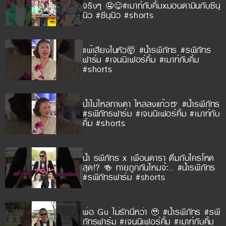
จริงๆ 🤤😋#เมาท์กับคิ้มxมอนดามินกับซีนุ
นิว #ซีนุนิว #shorts
แพ้เสียงในหัว🤯 #น้ำรพีภัทร #รพีภัทร
ฟาร์ม #เจนนิเฟอร์คิ้ม #เมาท์กับคิ้ม
#shorts
น้ำไม่ไหลทางตา ไหลลงแก้ว🍺 #น้ำรพีภัทร
#รพีภัทรฟาร์ม #เจนนิเฟอร์คิ้ม #เมาท์กับ
คิ้ม #shorts
น้ำ รพีภัทร x เพื่อนดารา ดื่มกับใครโหด
สุด!? 🍻 ทายถูกกันไหมจ้ะ.. #น้ำรพีภัทร
#รพีภัทรฟาร์ม #shorts
พ่อ Gu ไม่รักนี่หว่า 🥹 #น้ำรพีภัทร #รพี
ภัทรฟาร์ม #เจนนิเฟอร์คิ้ม #เมาท์กับคิ้ม