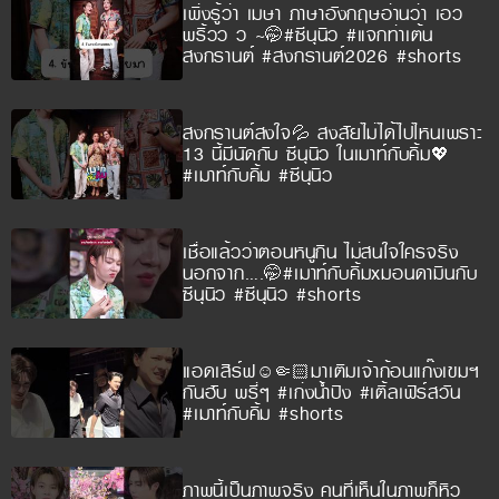
เพิ่งรู้ว่า เมษา ภาษาอังกฤษอ่านว่า เอว
พริ้วว ว ~🤭#ซีนุนิว #แจกท่าเต้น
สงกรานต์ #สงกรานต์2026 #shorts
สงกรานต์สงใจ💦 สงสัยไม่ได้ไปไหนเพราะ
13 นี้มีนัดกับ ซีนุนิว ในเมาท์กับคิ้ม💖
#เมาท์กับคิ้ม #ซีนุนิว
เชื่อแล้วว่าตอนหนูกิน ไม่สนใจใครจริง
นอกจาก….🤭#เมาท์กับคิ้มxมอนดามินกับ
ซีนุนิว #ซีนุนิว #shorts
แอดเสิร์ฟ☺️🤏🏻มาเติมเจ้าก้อนแก๊งเขมฯ
กันฮับ พรี่ๆ #เก่งน้ำปิง #เติ้ลเฟิร์สวัน
#เมาท์กับคิ้ม #shorts
ภาพนี้เป็นภาพจริง คนที่เห็นในภาพก็หิว