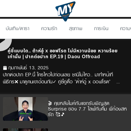
บันเทิง/ดารา
ความรัก
สุขภาพ
การเงิน
ความ
คู่ซี้แบบใด.. ต้าห์อู๋ x ออฟโรด ไม่มีหวานน้อย หวานร้อย
เท่านั้น | ปากต่อปาก EP.19 | Daou Offroad
กุมภาพันธ์ 13, 2025
ปากต่อปาก EP.นี้ ใครไหวไปก่อนเลย ซานิไม่ไหว.. มาทำหน้าที่
พิธีกร❌ มาดูคนเขาอ้อนกัน✓ คู่ซี้คู่ดื้อ ‘ต้าห์อู๋ x ออฟโรด’ ‍ ‍ …
🎬 คุยหลังไมค์กับแขกรับเชิญสุด
Surprise ของ 7.7 ไลฟ์กับคิ้ม พี่ก้องสห
รัถ 🥰🎵