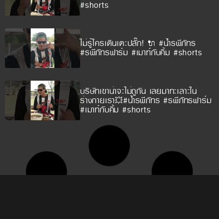
#shorts
ไม่รู้ใครเดินเตะปลั๊ก! 🔌 #น้ำรพีภัทร
#รพีภัทรฟาร์ม #เมาท์กับคิ้ม #shorts
บริษัทเขาน่าจะไม่ถูกัน เลยมาทะเลาะใน
ร่างกายเรา💥#น้ำรพีภัทร #รพีภัทรฟาร์ม
#เมาท์กับคิ้ม #shorts