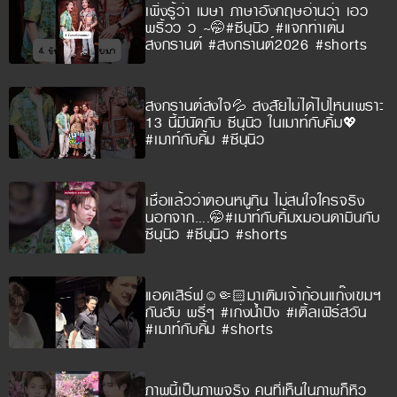
เพิ่งรู้ว่า เมษา ภาษาอังกฤษอ่านว่า เอว
พริ้วว ว ~🤭#ซีนุนิว #แจกท่าเต้น
สงกรานต์ #สงกรานต์2026 #shorts
สงกรานต์สงใจ💦 สงสัยไม่ได้ไปไหนเพราะ
13 นี้มีนัดกับ ซีนุนิว ในเมาท์กับคิ้ม💖
#เมาท์กับคิ้ม #ซีนุนิว
เชื่อแล้วว่าตอนหนูกิน ไม่สนใจใครจริง
นอกจาก….🤭#เมาท์กับคิ้มxมอนดามินกับ
ซีนุนิว #ซีนุนิว #shorts
แอดเสิร์ฟ☺️🤏🏻มาเติมเจ้าก้อนแก๊งเขมฯ
กันฮับ พรี่ๆ #เก่งน้ำปิง #เติ้ลเฟิร์สวัน
#เมาท์กับคิ้ม #shorts
ภาพนี้เป็นภาพจริง คนที่เห็นในภาพก็หิว