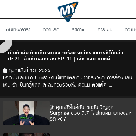
บันเทิง/ดารา
ความรัก
สุขภาพ
การเงิน
ความ
เป็นตัวมัม ตัวแด๊ด จะเต้น จะร้อง จะยึดรายการก็ได้แล้ว
ปะ ?! I สับกันหลังกอง EP. 11 | เอิ้ก แจม แบงค์
กุมภาพันธ์ 13, 2025
ขอคนไม่เล่นนะคะ❗ เพราะงานนี้แขกแต่ละคนเขาจริงจังกับการร้อง เล่น
เต้น รำ เป็นที่สู๊ดดด ด สับควบรวบตึง ตัวมัม ตัวแด๊ด …
🎬 คุยหลังไมค์กับแขกรับเชิญสุด
Surprise ของ 7.7 ไลฟ์กับคิ้ม พี่ก้องสห
รัถ 🥰🎵