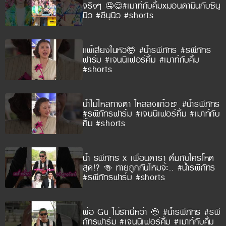
จริงๆ 🤤😋#เมาท์กับคิ้มxมอนดามินกับซีนุ
นิว #ซีนุนิว #shorts
แพ้เสียงในหัว🤯 #น้ำรพีภัทร #รพีภัทร
ฟาร์ม #เจนนิเฟอร์คิ้ม #เมาท์กับคิ้ม
#shorts
น้ำไม่ไหลทางตา ไหลลงแก้ว🍺 #น้ำรพีภัทร
#รพีภัทรฟาร์ม #เจนนิเฟอร์คิ้ม #เมาท์กับ
คิ้ม #shorts
น้ำ รพีภัทร x เพื่อนดารา ดื่มกับใครโหด
สุด!? 🍻 ทายถูกกันไหมจ้ะ.. #น้ำรพีภัทร
#รพีภัทรฟาร์ม #shorts
พ่อ Gu ไม่รักนี่หว่า 🥹 #น้ำรพีภัทร #รพี
ภัทรฟาร์ม #เจนนิเฟอร์คิ้ม #เมาท์กับคิ้ม