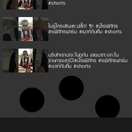
#shorts
ไม่รู้ใครเดินเตะปลั๊ก! 🔌 #น้ำรพีภัทร
#รพีภัทรฟาร์ม #เมาท์กับคิ้ม #shorts
บริษัทเขาน่าจะไม่ถูกัน เลยมาทะเลาะใน
ร่างกายเรา💥#น้ำรพีภัทร #รพีภัทรฟาร์ม
#เมาท์กับคิ้ม #shorts