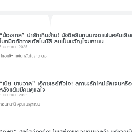
d
s
r
“น้องเกล” น่ารักเกินต้าน! นั่งชิลริมถนนเจอแฟนคลับเรี
โบกมือทักทายอัตโนมัติ สมเป็นขวัญใจมหาชน
6 พฤษภาคม 2025
ทำเอาพี่ๆ แฟนคลับใจละลายอ
“เป้ย ปานวาด” เอ็กซเรย์หัวใจ! สถานะรักใหม่ชัดเจนหรือ
หลังแย้มมีคนดูแลใจ
6 พฤษภาคม 2025
ก่อนหน้านี้ คุณแม่สุดแซ่บ
“ณิชา” สดใสอีกครั้ง! โพสต์ภาพรอยยิ้มเจิดจ้า แต่ชาวเน