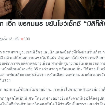
 เอิ๊ก พรหมพร ขยันโชว์เซ็กซี่ “มีดีก็ต
ดูแล้ว 42 ครั้ง
100
อิ๊ก พรหมพร ยูวะเวส พิธีกรและนักแสดงชื่อดังที่เพิ่งผ่านวันเกิด
้า 53 แล้วแต่ยังคงความแซ่บไม่มีแผ่ว ล่าสุดเธอได้สร้างความฮือฮา
่อยเซ็ตภาพชุดสีดำสุดบางเฉียบ ฟาดซีทรูบางเว่อร์เพิ่มเลเวลคว
ว หน้าเด็กเหมือนเพิ่ง 35 ออร่ามากๆ พร้อมแคปชั่น “ให้อายุเป็นเพ
าเหล่าแฟนคลับและคนในวงการบันเทิงต่างแห่คอมเมนต์อวยพรวัน
ันรัวๆ
แตก คอมเมนต์ชื่นชมไม่ขาดปาก…ว่าแล้วไปชมภาพกันเลยดีกว่าค
่หน้าตาดูสดใสเป็นพิเศษ โดยเฉพาะอย่างยิ่งหลังจากที่เธอได้ลงรู
ิทในไอจีส่วนตัวบ่อยๆก็อดสงสัยไม่ได้ว่าหรือเป็นเพราะเธอกำลัง