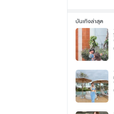
b
e
o
n
o
g
บันเทิงล่าสุด
k
e