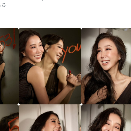
่าน๊า