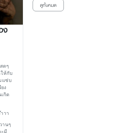
ดูทั้งหมด
้อง
มาสดๆ
ให้กับ
ามแซ่บ
ียง
เกิด
๊าาา
ปหวานๆ
จะมี