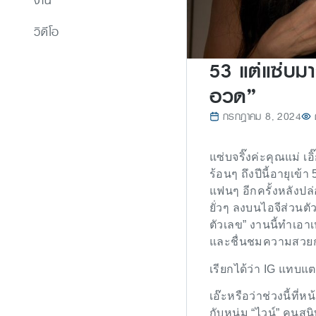
งาน
วิดีโอ
53 แต่แซ่บมาก
อวด”
กรกฎาคม 8, 2024
แซ่บจริ๊งค่ะคุณแม่ เ
ร้อนๆ ถึงปีนี้อายุเข
แฟนๆ อีกครั้งหลังปล
ยั่วๆ ลงบนไอจีส่วนตั
ตัวเลข” งานนี้ทำเอ
และชื่นชมความสวยก
เรียกได้ว่า IG แทบ
เอ๊ะหรือว่าช่วงนี้ที
กับหนุ่ม “ไวน์” คนสน