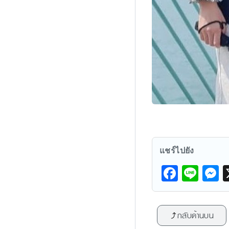
แชร์ไปยัง
F
Li
a
n
e
c
e
s
กลับด้านบน
e
s