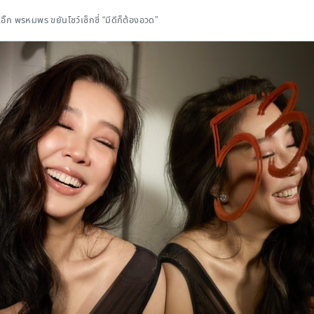
ิ๊ก พรหมพร ขยันโชว์เซ็กซี่ “มีดีก็ต้องอวด”