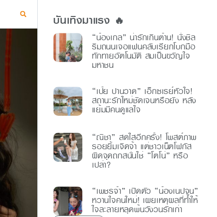
บันเทิงมาแรง 🔥
“น้องเกล” น่ารักเกินต้าน! นั่งชิล
ริมถนนเจอแฟนคลับเรียกโบกมือ
ทักทายอัตโนมัติ สมเป็นขวัญใจ
มหาชน
“เป้ย ปานวาด” เอ็กซเรย์หัวใจ!
สถานะรักใหม่ชัดเจนหรือยัง หลัง
แย้มมีคนดูแลใจ
“ณิชา” สดใสอีกครั้ง! โพสต์ภาพ
รอยยิ้มเจิดจ้า แต่ชาวเน็ตโฟกัส
ผิดจุดถกสนั่นใช่ “โตโน่” หรือ
เปล่า?
“เพชรจ้า” เปิดตัว “น้องเนปจูน”
หวานใจคนใหม่! เผยเหตุผลที่ทำให้
ใจละลายหลุดพ้นวังวนรักเก่า