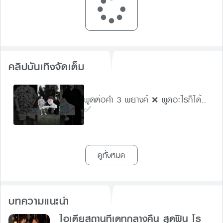
คลิปบันเทิงจัดเต็ม
พูดต่อคำ 3 พยางค์ ❌ พูดอะไรก็ได้..
✅
ดูทั้งหมด
บทความแนะนำ
ไอเดียสถานที่เดทกลางคืน สุดฟิน โร