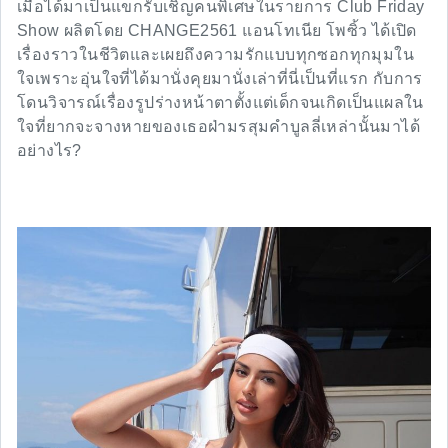
เมื่อได้มาเป็นแขกรับเชิญคนพิเศษในรายการ Club Friday
Show ผลิตโดย CHANGE2561 แอนโทเนีย โพซิ้ว ได้เปิด
เรื่องราวในชีวิตและเผยถึงความรักแบบทุกซอกทุกมุมใน
ใจเพราะอุ่นใจที่ได้มานั่งคุยมานั่งเล่าที่นี่เป็นที่แรก กับการ
โดนวิจารณ์เรื่องรูปร่างหน้าตาตั้งแต่เด็กจนเกิดเป็นแผลใน
ใจที่ยากจะจางหายของเธอฝ่ามรสุมคำบูลลี่เหล่านั้นมาได้
อย่างไร?