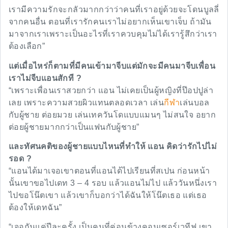
เรามีความรักจะกลัวมากกว่าว่าคนที่เราอยู่ด้วยจะโดนบูลลี่
จากคนอื่น ตอนที่เรารักคนเราไม่อยากเห็นเขาเจ็บ ถ้ามัน
มาจากเราเพราะเป็นอะไรที่เราควบคุมไม่ได้เรารู้สึกว่าเรา
ต้องเลือก”
แต่เมื่อไหร่ก็ตามที่มีคนเข้ามาจีบแต่มักจะมีคนมาจีบเพื่อน
เราไม่จีบแอนสักที ?
“เพราะเพื่อนเราสวยกว่า แอน ไม่เคยเป็นผู้หญิงที่ป๊อปปูล่า
เลย เพราะความสวยผิวแทนตลอดเวลา เล่น
กีฬา
เล่นบอล
กับผู้ชาย ต่อยมวย เล่นเทควันโดแบบแมนๆ ไม่สนใจ อยาก
ต่อยผู้ชายมากกว่าเป็นแฟนกับผู้ชาย”
และทัศนคติของผู้ชายแบบไหนที่ทำให้ แอน คิดว่ารักไปไม่
รอด ?
“แอนได้มาเจอเขาตอนที่แอนได้ไปเรียนที่สเปน ก่อนหน้า
นั้นเขาขอไปเดท 3 – 4 รอบ แล้วแอนไม่ไป แล้ววันหนึ่งเรา
ไปขอโน๊ตเขา แล้วเขาก็บอกว่าได้ฉันให้โน๊ตเธอ แต่เธอ
ต้องให้เดทฉัน”
“เจอกันแค่ปีละครั้ง เป็นคนที่ค่อนข้างคอนเซอร์เวทีฟ เขา