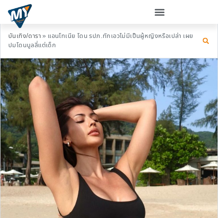
บันเทิง/ดารา
»
แอนโทเนีย โดน รปภ.ทักเอวไม่มีเป็นผู้หญิงหรือเปล่า เผย
ปมโดนบูลลี่แต่เด็ก