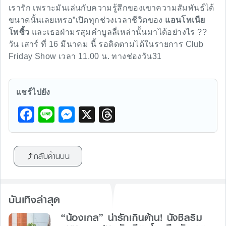
เรารัก เพราะมันเล่นกับความรู้สึกของเขาความสัมพันธ์ได้
ขนาดนั้นเลยเหรอ”เปิดทุกช่วงเวลาชีวิตของ
แอนโทเนีย
โพซิ้ว
และเธอฝ่ามรสุมคำบูลลี่เหล่านั้นมาได้อย่างไร ??
วัน เสาร์ ที่ 16 มีนาคม นี้ รอติดตามได้ในรายการ Club
Friday Show เวลา 11.00 น. ทางช่องวัน31
แชร์ไปยัง
F
Li
M
X
T
a
n
e
hr
c
e
s
e
กลับด้านบน
e
s
a
b
e
d
o
n
s
บันเทิงล่าสุด
o
g
“น้องเกล” น่ารักเกินต้าน! นั่งชิลริม