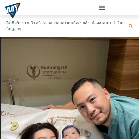
บันเทิง/ดารา
»
ดิว อริสรา คลอดลูกสาวคนที่สองแล้ว! น้องซาฮาน่า น่ารักน่า
เอ็นดูสุดๆ