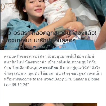
ดิว อริสรา คลอดลูกสาวคนที่สองแล้ว!
น้องซาฮาน่า น่ารักน่าเอ็นดูสุดๆ
ธันวาคม 9, 2024
ดูแล้ว 27 ครั้ง
59
ครอบครัวของ ดิว อริสรา ยิ่งอบอุ่นมากขึ้นไปอีก เมื่อมี
สมาชิกใหม่ น้องซาฮาน่า เข้ามาเติมเต็มความสุขให้กับ
บ้าน โดยมีสามีหนุ่ม
เซบาสเตียน ลี
คอยอยู่ดูแลให้กำลังใจ
ข้างๆ เสมอ ล่าสุด ดิว ได้เผยภาพน่ารักๆ ของลูกสาวคนเล็ก
พร้อม
“Welcome to the world Baby Girl. Sahana Elodie
Lee 05.12.24”