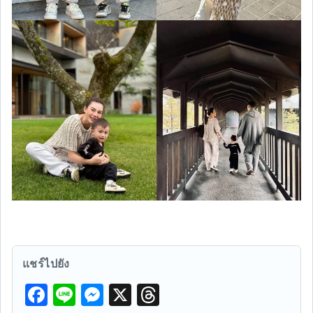
แชร์ไปยัง
F
Li
M
X
T