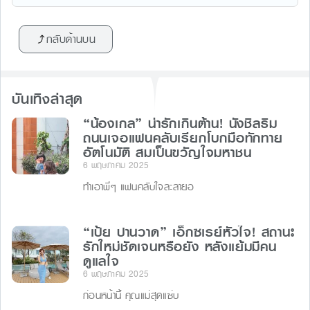
a
n
e
hr
c
e
s
e
กลับด้านบน
e
s
a
b
e
d
o
n
s
บันเทิงล่าสุด
o
g
“น้องเกล” น่ารักเกินต้าน! นั่งชิลริม
k
er
ถนนเจอแฟนคลับเรียกโบกมือทักทาย
อัตโนมัติ สมเป็นขวัญใจมหาชน
6 พฤษภาคม 2025
ทำเอาพี่ๆ แฟนคลับใจละลายอ
“เป้ย ปานวาด” เอ็กซเรย์หัวใจ! สถานะ
รักใหม่ชัดเจนหรือยัง หลังแย้มมีคน
ดูแลใจ
6 พฤษภาคม 2025
ก่อนหน้านี้ คุณแม่สุดแซ่บ