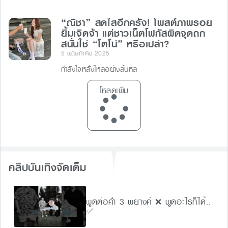
“ณิชา” สดใสอีกครั้ง! โพสต์ภาพรอย
ยิ้มเจิดจ้า แต่ชาวเน็ตโฟกัสผิดจุดถก
สนั่นใช่ “โตโน่” หรือเปล่า?
5 พฤษภาคม 2025
กำลังใจหลั่งไหลอย่างล้นหล
โหลดเพิ่ม
คลิปบันเทิงจัดเต็ม
พูดต่อคำ 3 พยางค์ ❌ พูดอะไรก็ได้..
✅