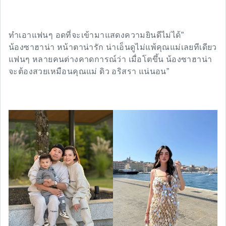
ทำเอาแฟนๆ อดที่จะเข้ามาแสดงความยินดีไม่ได้”
น้องซาฮาน่า หน้าตาน่ารัก น่าเอ็นดูไม่แพ้คุณแม่เลยทีเดียว
แฟนๆ หลายคนต่างคาดการณ์ว่า เมื่อโตขึ้น น้องซาฮาน่า
จะต้องสวยเหมือนคุณแม่ ดิว อริสรา แน่นอน”