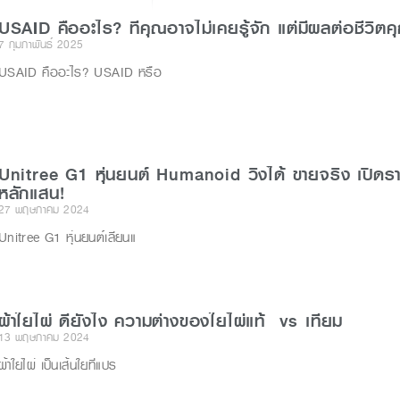
r
USAID คืออะไร? ที่คุณอาจไม่เคยรู้จัก แต่มีผลต่อชีวิตค
7 กุมภาพันธ์ 2025
USAID คืออะไร? USAID หรือ
Unitree G1 หุ่นยนต์ Humanoid วิ่งได้ ขายจริง เปิดร
หลักแสน!
27 พฤษภาคม 2024
Unitree G1 หุ่นยนต์เลียนแ
ผ้าใยไผ่ ดียังไง ความต่างของใยไผ่แท้ vs เทียม
13 พฤษภาคม 2024
ผ้าใยไผ่ เป็นเส้นใยที่แปร