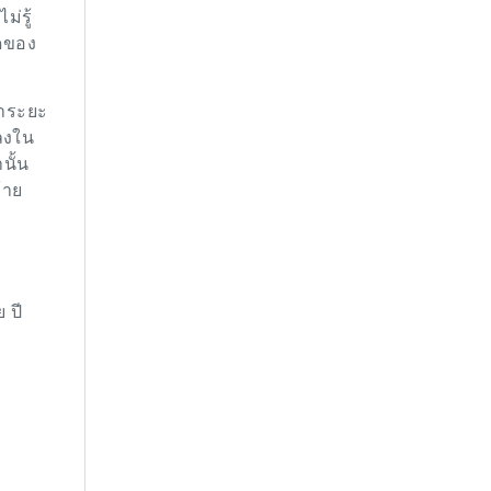
ม่รู้
ิดของ
้าระยะ
ดลงใน
นั้น
้าย
 ปี