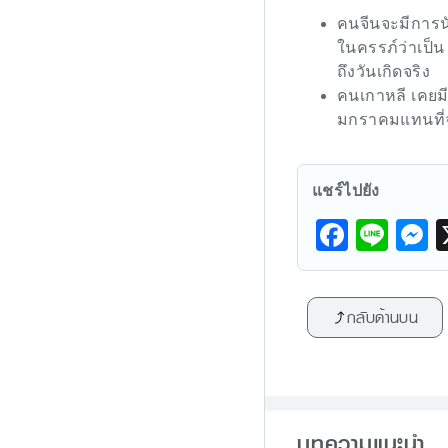
คนจีนจะมีการนั
ในครรภ์ว่าเป็น 
ถึงวันเกิดจริง
คนเกาหลี เคยมีก
มกราคมแทนที่จ
แชร์ไปยัง
F
Li
a
n
e
c
e
s
กลับด้านบน
e
s
b
e
o
n
o
g
บทความแนะนำ