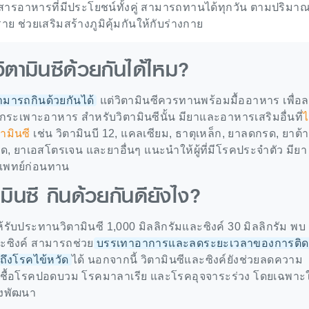
็นสารอาหารที่มีประโยชน์ทั้งคู่ สามารถทานได้ทุกวัน ตามปริมาณท
ย ช่วยเสริมสร้างภูมิคุ้มกันให้กับร่างกาย
วิตามินซีด้วยกันได้ไหม?
สามารถกินด้วยกันได้
แต่วิตามินซีควรทานพร้อมมื้ออาหาร เพื่อ
ระเพาะอาหาร สำหรับวิตามินซีนั้น มียาและอาหารเสริมอื่นที่
ไ
ามินซี
เช่น วิตามินบี 12, แคลเซียม, ธาตุเหล็ก, ยาลดกรด, ยาต้
ด, ยาเอสโตรเจน และยาอื่นๆ แนะนำให้ผู้ที่มีโรคประจำตัว มียา
แพทย์ก่อนทาน
ามินซี กินด้วยกันดียังไง?
้รับประทานวิตามินซี 1,000 มิลลิกรัมและซิงค์ 30 มิลลิกรัม พบ
ะซิงค์ สามารถช่วย
บรรเทาอาการและลดระยะเวลาของการติดเ
ึงโรคไข้หวัด
ได้ นอกจากนี้ วิตามินซีและซิงค์ยังช่วยลดความ
เชื้อโรคปอดบวม โรคมาลาเรีย และโรคอุจจาระร่วง โดยเฉพาะ
ังพัฒนา