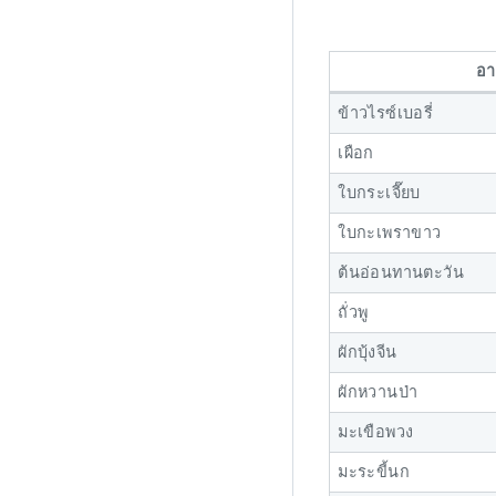
อา
ข้าวไรซ์เบอรี่
เผือก
ใบกระเจี๊ยบ
ใบกะเพราขาว
ต้นอ่อนทานตะวัน
ถั่วพู
ผักบุ้งจีน
ผักหวานป่า
มะเขือพวง
มะระขี้นก