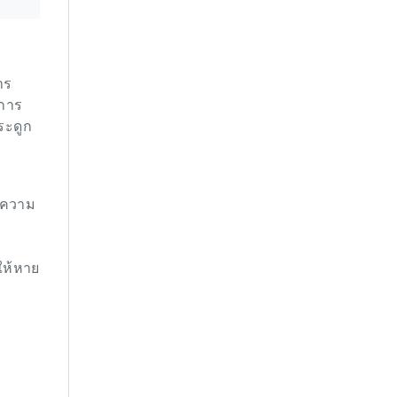
าร
อการ
ระดูก
่มความ
ให้หาย