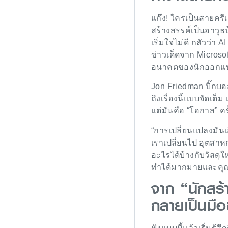
แก๊ง! ใครเป็นสายครี
สร้างสรรค์เป็นอาวุธ
เริ่มใจไม่ดี กลัวว่า
ข่าวเด็ดจาก Micros
อนาคตของนักออกแบบ
Jon Friedman บิ๊กบ
ถึงเรื่องนี้แบบจัดเต็
แต่มันคือ “โอกาส” 
“การเปลี่ยนแปลงมัน
เราเปลี่ยนไป อุตสา
อะไรได้บ้างกับวัสดุใ
ทำได้มากมายและคุณ
จาก “นักสร้
กลายเป็นมื