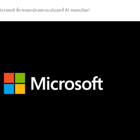
crosoft ชี้ทางรอดนักออกแบบในยุคที่ AI ครองเมือง!