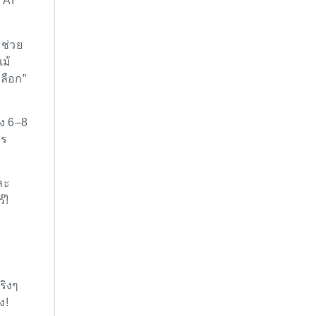
 AI
!
าช่วย
แม้
ลือก”
วง 6–8
าร
ละ
๊!
ริงๆ
ง!