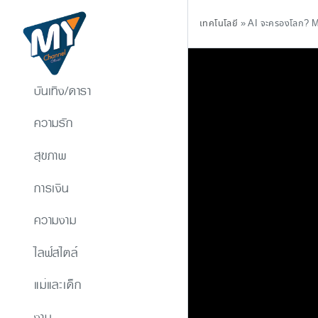
เทคโนโลยี
»
AI จะครองโลก? Mi
บันเทิง/ดารา
ความรัก
สุขภาพ
การเงิน
ความงาม
ไลฟ์สไตล์
แม่และเด็ก
งาน