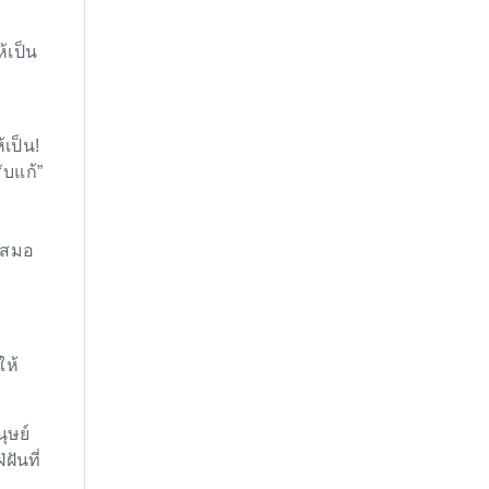
้เป็น
้เป็น!
ับแก้”
่เสมอ
ให้
ุษย์
ฝันที่