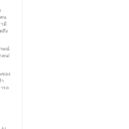
ด
ยคน
รามี
ดถึง
ภาษณ์
ุกคน!
านของ
ทำ
ามารถ