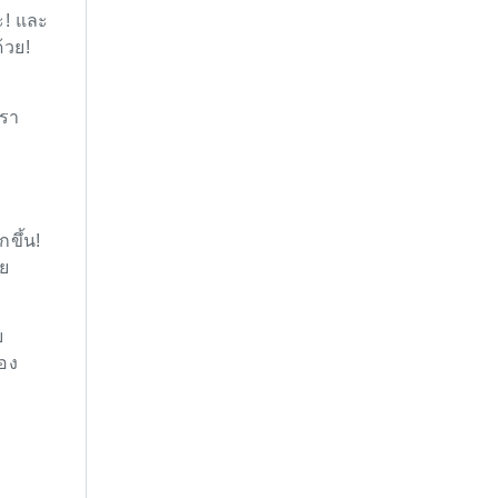
ะ! และ
้วย!
เรา
ขึ้น!
วย
บ
ของ