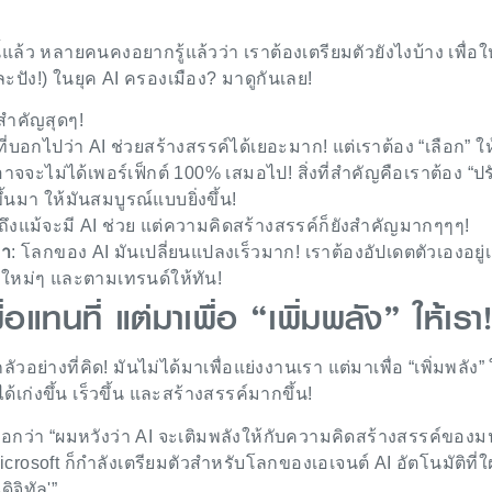
ี้แล้ว หลายคนคงอยากรู้แล้วว่า เราต้องเตรียมตัวยังไงบ้าง เพื่อให
ะปัง!) ในยุค AI ครองเมือง? มาดูกันเลย!
ี้สำคัญสุดๆ!
ที่บอกไปว่า AI ช่วยสร้างสรรค์ได้เยอะมาก! แต่เราต้อง “เลือก” ให
 อาจจะไม่ได้เพอร์เฟ็กต์ 100% เสมอไป! สิ่งที่สำคัญคือเราต้อง “ปร
ขึ้นมา ให้มันสมบูรณ์แบบยิ่งขึ้น!
 ถึงแม้จะมี AI ช่วย แต่ความคิดสร้างสรรค์ก็ยังสำคัญมากๆๆๆ!
ลา
: โลกของ AI มันเปลี่ยนแปลงเร็วมาก! เราต้องอัปเดตตัวเองอยู
มือใหม่ๆ และตามเทรนด์ให้ทัน!
ื่อแทนที่ แต่มาเพื่อ “เพิ่มพลัง” ให้เรา!
ลัวอย่างที่คิด! มันไม่ได้มาเพื่อแย่งงานเรา แต่มาเพื่อ “เพิ่มพลัง” 
้เก่งขึ้น เร็วขึ้น และสร้างสรรค์มากขึ้น!
บอกว่า “ผมหวังว่า AI จะเติมพลังให้กับความคิดสร้างสรรค์ของมน
rosoft ก็กำลังเตรียมตัวสำหรับโลกของเอเจนต์ AI อัตโนมัติที่ใฝ่
ิจิทัล'”