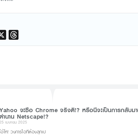
M
X
T
hr
e
a
d
s
r
Yahoo จะซื้อ Chrome จริงดิ!? หรือนี่จะเป็นการกลับม
ตำนาน Netscape!?
25 เมษายน 2025
โอ้โห! วงการไอทีต้องลุกเป