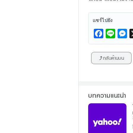
แชร์ไปยัง
F
Li
a
n
e
c
e
s
กลับด้านบน
e
s
b
e
o
n
o
g
บทความแนะนำ
k
e