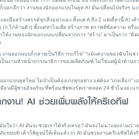
สึกดีขึ้นมาหน่อยใช่ม้าาา? แต่เดี๋ยวก่อน! อย่าเพิ่งรีบกระโดดไปกอด
ก็บอกอีกว่า งานของนักออกแบบในยุค AI มันเปลี่ยนไปจริงๆ นะ
งมือสร้างสรรค์ทุกสิ่งอย่างเอง ตั้งแต่ A ถึง Z แต่เดี๋ยวนี้ AI เค้
(ก.ไก่ล้านตัว) ตั้งแต่หาไอเดีย สร้างภาพ ดราฟต์ข้อความ หรือ
! ทำให้งานของนักออกแบบเปลี่ยนจากการ “สร้าง” มาเป็นการ “คัดเ
น
่ๆ งานออกแบบก็กลายเป็นวิธีการแก้ไข” “แม้แต่งานของฉันในช่
ยเป็นงานหัวหน้าบรรณาธิการของผลิตภัณฑ์ ไม่ใช่แค่ผู้นำด้านก
อกแบบยุคใหม่ ไม่จำเป็นต้องเก่งทุกอย่าง แต่ต้อง “เก่งเลือก” แ
 เหมือนมีผู้ช่วยอัจฉริยะที่พร้อมซัพพอร์ตเราตลอด 24 ชั่วโมงอ่ะแกร
กงาน! AI ช่วยเพิ่มพลังให้ครีเอทีฟ
่นใจว่า AI มันจะช่วยเราได้จริงเหรอ? มันจะไม่มาแย่งงานเราจ
rosoft เค้าก็พิสูจน์ให้เห็นแล้วว่า AI มันช่วยงานครีเอทีฟได้จริ