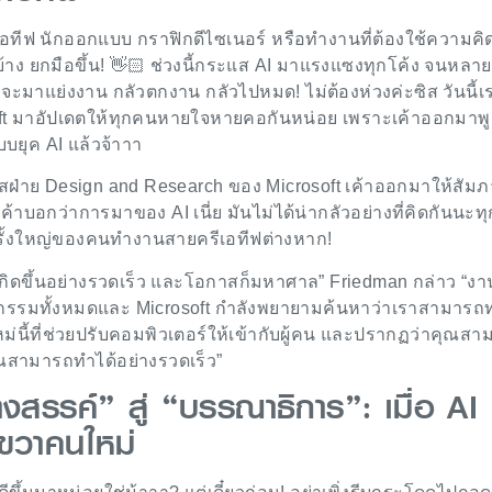
เอทีฟ นักออกแบบ กราฟิกดีไซเนอร์ หรือทำงานที่ต้องใช้ความคิ
บ้าง ยกมือขึ้น! 👋🏻 ช่วงนี้กระแส AI มาแรงแซงทุกโค้ง จนหลา
 AI จะมาแย่งงาน กลัวตกงาน กลัวไปหมด! ไม่ต้องห่วงค่ะซิส วันนี้เ
oft มาอัปเดตให้ทุกคนหายใจหายคอกันหน่อย เพราะเค้าออกมาพู
ยุค AI แล้วจ้าาา
อสฝ่าย Design and Research ของ Microsoft เค้าออกมาให้สัม
ม เค้าบอกว่าการมาของ AI เนี่ย มันไม่ได้น่ากลัวอย่างที่คิดกันนะท
ครั้งใหญ่ของคนทำงานสายครีเอทีฟต่างหาก!
เกิดขึ้นอย่างรวดเร็ว และโอกาสก็มหาศาล” Friedman กล่าว “ง
หกรรมทั้งหมดและ Microsoft กำลังพยายามค้นหาว่าเราสามารถ
หม่นี้ที่ช่วยปรับคอมพิวเตอร์ให้เข้ากับผู้คน และปรากฏว่าคุณส
สามารถทำได้อย่างรวดเร็ว”
างสรรค์” สู่ “บรรณาธิการ”: เมื่อ AI
อขวาคนใหม่