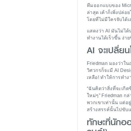
ทีมออกแบบของ Micros
ล่าสุด เค้าก็เพิ่งปล
โดยที่ไม่มีใครจับได้
แสดงว่า AI มันไม่ได้น่
ทำงานได้เร็วขึ้น ง่า
AI จะเปลี่ย
Friedman มองว่าในอ
วิศวกรก็จะมี AI Des
เหลือ! ทำให้การทำงา
“ฉันคิดว่าสิ่งที่จะ
ใหม่ๆ” Friedman กล่
พวกเขาเท่านั้น แต่
สร้างสรรค์นั้นไปขับเค
ทักษะที่นัก