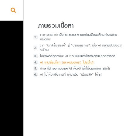
ภาพรวมเนื้อหา
เกาะกระแส AI: เมื่อ Microsoft ออกโรงเตือนสติคนทำงานสาย
ครีเอทีฟ
จาก “นักสร้างสรรค์” สู่ “บรรณาธิการ”: เมื่อ AI กลายเป็นมือขวา
คนใหม่
ไม่ต้องกลัวตกงาน! AI ช่วยเพิ่มพลังให้ครีเอทีฟมากกว่าที่คิด
AI จะเปลี่ยนโลก (และงานของเรา) ไปยังไง?
ทักษะที่นักออกแบบยุค AI ต้องมี (ถ้าไม่อยากตกเทรนด์!)
AI ไม่ได้มาเพื่อแทนที่ แต่มาเพื่อ “เพิ่มพลัง” ให้เรา!