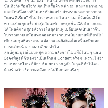
ไม่ใช่แค่สาว ๆ หมวยเท่านั้น แต่บรรดาคนดังในวงการ
บันเทิงก็พร้อมใจกันจัดเต็มเสื้อผ้า หน้า ผม และลุคอาหมวย
และอีกหนึ่งสาวที่ไม่เคยทำผิดหวัง สำหรับนางเอกสาวสวย
“แอน สิเรียม”
ที่ไม่ว่าจะเทศกาลไหน ๆ เธอก็จัดเต็มเสิร์ฟ
ความสวยทุกครั้ง ล่าสุดกับเทศกาลตรุษจีน 2568 สาวแอน
ได้โพสต์ภาพสุดอลังการในชุดฮั่นฟู เปลี่ยนลุคเป็นสาวจีน
โบราณสวยเหมือนหลุดออกมาจากเทพนิยายเลยทีเดียว!ไม่
เพียงแค่ชุดที่สวยงาม แต่สาวแอนยังจัดเต็มเครื่องหัวและ
การแต่งหน้าอย่างละเอียด ทำให้
ลุคนี้ดูสมบูรณ์แบบที่สุด ความอลังการไม่แพ้ปีไหน ๆ แอน
ยังคงพิสูจน์ตัวเองว่าเป็นเจ้าแม่ Content จริง ๆ เพราะไม่ว่า
จะเทศกาลไหน ก็ต้องเห็นเธอปรากฏตัวในลุคที่ทำให้คน
ต้องร้องว้าว! ความอลังการไม่มีตกเลยจริง ๆ!