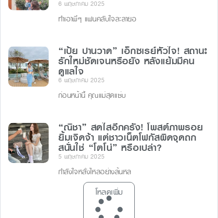
6 พฤษภาคม 2025
ทำเอาพี่ๆ แฟนคลับใจละลายอ
“เป้ย ปานวาด” เอ็กซเรย์หัวใจ! สถานะ
รักใหม่ชัดเจนหรือยัง หลังแย้มมีคน
ดูแลใจ
6 พฤษภาคม 2025
ก่อนหน้านี้ คุณแม่สุดแซ่บ
“ณิชา” สดใสอีกครั้ง! โพสต์ภาพรอย
ยิ้มเจิดจ้า แต่ชาวเน็ตโฟกัสผิดจุดถก
สนั่นใช่ “โตโน่” หรือเปล่า?
5 พฤษภาคม 2025
กำลังใจหลั่งไหลอย่างล้นหล
โหลดเพิ่ม