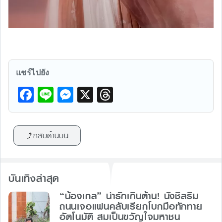
แชร์ไปยัง
F
Li
M
X
T
a
n
e
hr
c
e
s
e
กลับด้านบน
e
s
a
b
e
d
o
n
s
บันเทิงล่าสุด
o
g
“น้องเกล” น่ารักเกินต้าน! นั่งชิลริม
k
er
ถนนเจอแฟนคลับเรียกโบกมือทักทาย
อัตโนมัติ สมเป็นขวัญใจมหาชน