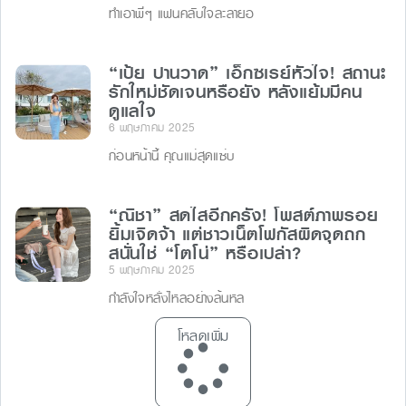
ทำเอาพี่ๆ แฟนคลับใจละลายอ
“เป้ย ปานวาด” เอ็กซเรย์หัวใจ! สถานะ
รักใหม่ชัดเจนหรือยัง หลังแย้มมีคน
ดูแลใจ
6 พฤษภาคม 2025
ก่อนหน้านี้ คุณแม่สุดแซ่บ
“ณิชา” สดใสอีกครั้ง! โพสต์ภาพรอย
ยิ้มเจิดจ้า แต่ชาวเน็ตโฟกัสผิดจุดถก
สนั่นใช่ “โตโน่” หรือเปล่า?
5 พฤษภาคม 2025
กำลังใจหลั่งไหลอย่างล้นหล
โหลดเพิ่ม