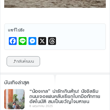
แชร์ไปยัง
F
Li
M
X
T
a
n
e
hr
c
e
s
e
กลับด้านบน
e
s
a
b
e
d
o
n
s
บันเทิงล่าสุด
o
g
“น้องเกล” น่ารักเกินต้าน! นั่งชิลริม
k
er
ถนนเจอแฟนคลับเรียกโบกมือทักทาย
อัตโนมัติ สมเป็นขวัญใจมหาชน
6 พฤษภาคม 2025