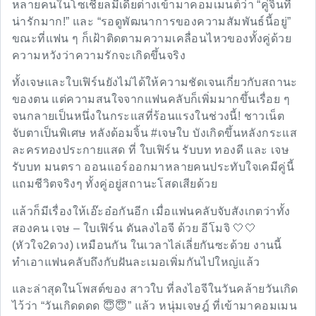
หลายคนในโซเชียลมีเดียต่างเข้ามาคอมเมนต์ว่า “คู่จิ้นที่
น่ารักมาก!” และ “รอดูพัฒนาการของความสัมพันธ์นี้อยู่”
ขณะที่แฟน ๆ ก็เฝ้าติดตามความเคลื่อนไหวของทั้งคู่ด้วย
ความหวังว่าความรักจะเกิดขึ้นจริง
ทั้งเจษและใบเฟิร์นยังไม่ได้ให้ความชัดเจนเกี่ยวกับสถานะ
ของตน แต่ความสนใจจากแฟนคลับก็เพิ่มมากขึ้นเรื่อย ๆ
จนกลายเป็นหนึ่งในกระแสที่ร้อนแรงในช่วงนี้! ชาวเน็ต
จับตาเป็นพิเศษ หลังด้อมจิ้น #เจษใบ บังเกิดขึ้นหลังกระแส
ละครทองประกายแสด ที่ ใบเฟิร์น รับบท ทองดี และ เจษ
รับบท มนตรา ออนแอร์ออกมาหลายคนประทับใจเคมีคู่นี้
แถมชีวิตจริงๆ ทั้งคู่อยู่สถานะโสดเสียด้วย
แล้วก็มีเรื่องให้เอ๊ะอ๋อกันอีก เมื่อแฟนคลับจับสังเกตว่าทั้ง
สองคน เจษ – ใบเฟิร์น ดันลงไอจี ด้วย อีโมจิ 🤍🤍
(หัวใจ2ดวง) เหมือนกัน ในเวลาไล่เลี่ยกันซะด้วย งานนี้
ทำเอาแฟนคลับถึงกับฝันละเมอเพิ่มกันไปใหญ่แล้ว
และล่าสุดในโพสต์ของ สาวใบ ที่ลงไอจีในวันคล้ายวันเกิด
ไว้ว่า “วันเกิดดดด 😇😇” แล้ว หนุ่มเจษฎ์ ที่เข้ามาคอมเมน