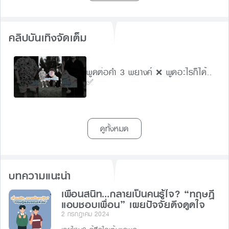
คลิปบันเทิงจัดเต็ม
พูดต่อคำ 3 พยางค์ ❌ พูดอะไรก็ได้..
✅
ดูทั้งหมด
บทความแนะนำ
เพื่อนสนิท…กลายเป็นคนรู้ใจ? “ทฤษฎี
แอบชอบเพื่อน” เผยปัจจัยดึงดูดใจ
2 กรกฎาคม 2024