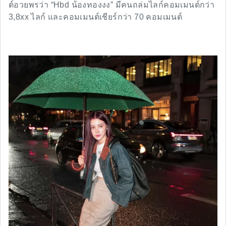
ต์อวยพรว่า “Hbd น้องทองงง” มีคนถล่มไลก์คอมเมนต์กว่า
3,8xx ไลก์ และคอมเมนต์เชียร์กว่า 70 คอมเมนต์