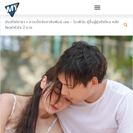
บันเทิง/ดารา
»
ชาวเน็ตจับตาสัมพันธ์ เจษ – ใบเฟิร์น คู่จิ้นสู่คู่จริงไหม หลัง
โพสต์หัวใจ 2 ดวง