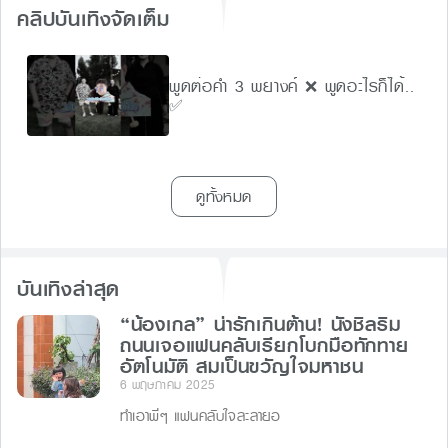
คลิปบันเทิงจัดเต็ม
พูดต่อคำ 3 พยางค์ ❌ พูดอะไรก็ได้..
✅
ดูทั้งหมด
บันเทิงล่าสุด
“น้องเกล” น่ารักเกินต้าน! นั่งชิลริม
ถนนเจอแฟนคลับเรียกโบกมือทักทาย
อัตโนมัติ สมเป็นขวัญใจมหาชน
6 พฤษภาคม 2025
ทำเอาพี่ๆ แฟนคลับใจละลายอ