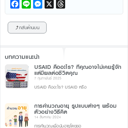
F
Li
M
X
T
a
n
e
hr
c
e
s
e
กลับด้านบน
e
s
a
b
e
d
o
n
s
บทความแนะนำ
o
g
k
USAID คืออะไร? ที่คุณอาจไม่เคยรู้จัก
er
แต่มีผลต่อชีวิตคุณ
7 กุมภาพันธ์ 2025
USAID คืออะไร? USAID หรือ
การคำนวณอายุ รูปแบบต่างๆ พร้อม
ตัวอย่างวิธีคิด
14 สิงหาคม 2024
การคำนวณเพื่อนับอายุโดยขอ