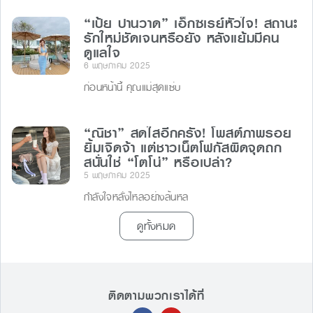
“เป้ย ปานวาด” เอ็กซเรย์หัวใจ! สถานะ
รักใหม่ชัดเจนหรือยัง หลังแย้มมีคน
ดูแลใจ
6 พฤษภาคม 2025
ก่อนหน้านี้ คุณแม่สุดแซ่บ
“ณิชา” สดใสอีกครั้ง! โพสต์ภาพรอย
ยิ้มเจิดจ้า แต่ชาวเน็ตโฟกัสผิดจุดถก
สนั่นใช่ “โตโน่” หรือเปล่า?
5 พฤษภาคม 2025
กำลังใจหลั่งไหลอย่างล้นหล
ดูทั้งหมด
ติดตามพวกเราได้ที่