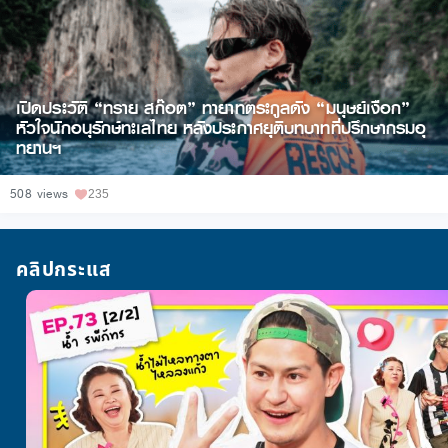
เปิดประวัติ “ทราย สก๊อต” ทายาทตระกูลดัง “มนุษย์เงือก”
หัวใจนักอนุรักษ์ทะเลไทย หลังประกาศยุติบทบาทที่ปรึกษากรมอุ
ทยานฯ
508 views
235
คลิปกระแส