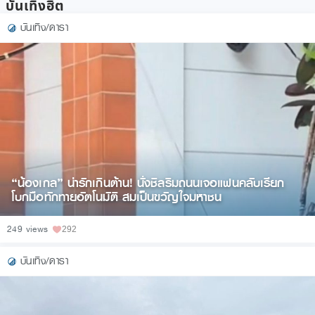
บันเทิงฮิต
บันเทิง/ดารา
“น้องเกล” น่ารักเกินต้าน! นั่งชิลริมถนนเจอแฟนคลับเรียก
โบกมือทักทายอัตโนมัติ สมเป็นขวัญใจมหาชน
249 views
292
บันเทิง/ดารา