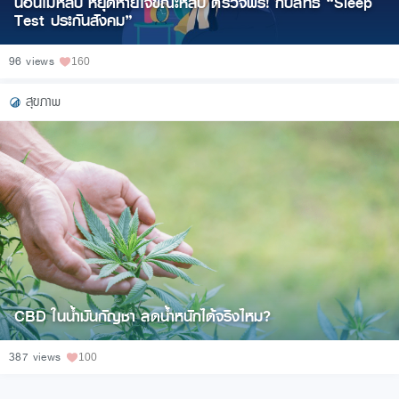
นอนไม่หลับ หยุดหายใจขณะหลับ ตรวจฟรี! กับสิทธิ์ “Sleep
Test ประกันสังคม”
96 views
160
สุขภาพ
CBD ในน้ำมันกัญชา ลดน้ำหนักได้จริงไหม?
387 views
100