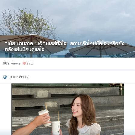
“เป้ย ปานวาด” เอ็กซเรย์หัวใจ! สถานะรักใหม่ชัดเจนหรือยัง
หลังแย้มมีคนดูแลใจ
989 views
271
บันเทิง/ดารา