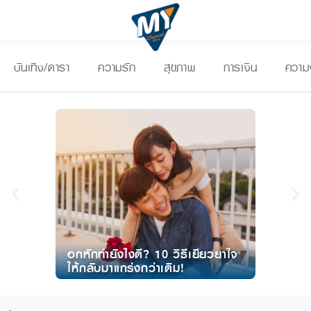
บันเทิง/ดารา
ความรัก
สุขภาพ
การเงิน
ความ
อกหักทำยังไงดี? 10 วิธีเยียวยาใจ
Top 9 เพ
ให้กลับมาแกร่งกว่าเดิม!
กินใจ เ