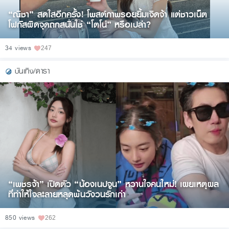
“ณิชา” สดใสอีกครั้ง! โพสต์ภาพรอยยิ้มเจิดจ้า แต่ชาวเน็ต
โฟกัสผิดจุดถกสนั่นใช่ “โตโน่” หรือเปล่า?
34 views
247
บันเทิง/ดารา
“เพชรจ้า” เปิดตัว “น้องเนปจูน” หวานใจคนใหม่! เผยเหตุผล
ที่ทำให้ใจละลายหลุดพ้นวังวนรักเก่า
850 views
262