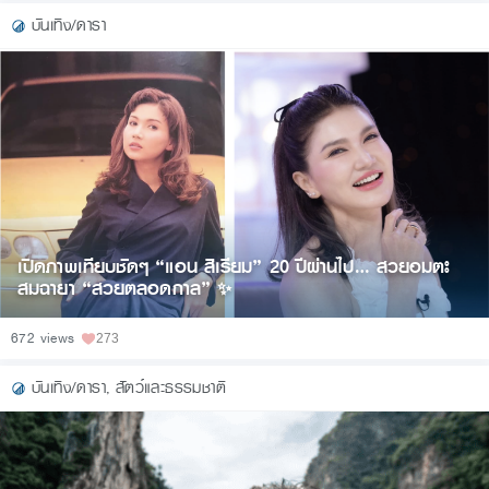
บันเทิง/ดารา
เปิดภาพเทียบชัดๆ “แอน สิเรียม” 20 ปีผ่านไป… สวยอมตะ
สมฉายา “สวยตลอดกาล” ✨
672 views
273
บันเทิง/ดารา
,
สัตว์และธรรมชาติ