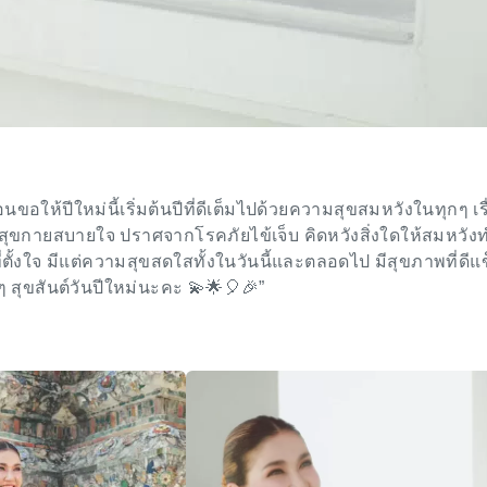
อนขอให้ปีใหม่นี้เริ่มต้นปีที่ดีเต็มไปด้วยความสุขสมหวังในทุกๆ เรื
สุขกายสบายใจ ปราศจากโรคภัยไข้เจ็บ คิดหวังสิ่งใดให้สมหวัง
ที่ตั้งใจ มีแต่ความสุขสดใสทั้งในวันนี้และตลอดไป มีสุขภาพที่ดีแ
สุขสันต์วันปีใหม่นะคะ 💫🌟🎈🎉”