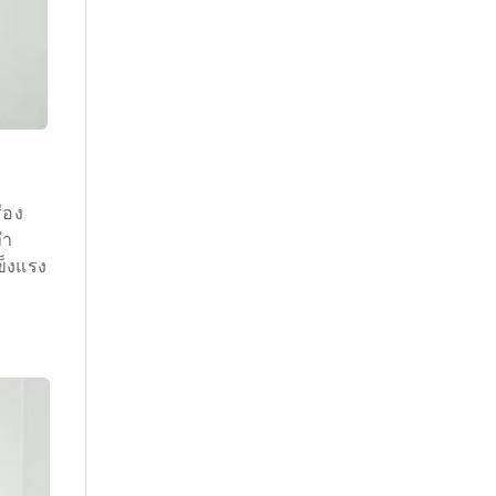
่อง
ทำ
ข็งแรง