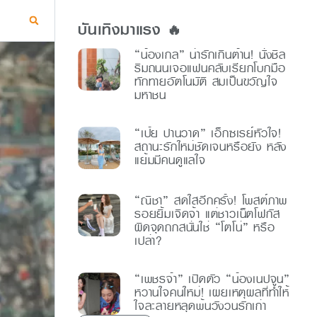
บันเทิงมาแรง 🔥
“น้องเกล” น่ารักเกินต้าน! นั่งชิล
ริมถนนเจอแฟนคลับเรียกโบกมือ
ทักทายอัตโนมัติ สมเป็นขวัญใจ
มหาชน
“เป้ย ปานวาด” เอ็กซเรย์หัวใจ!
สถานะรักใหม่ชัดเจนหรือยัง หลัง
แย้มมีคนดูแลใจ
“ณิชา” สดใสอีกครั้ง! โพสต์ภาพ
รอยยิ้มเจิดจ้า แต่ชาวเน็ตโฟกัส
ผิดจุดถกสนั่นใช่ “โตโน่” หรือ
เปล่า?
“เพชรจ้า” เปิดตัว “น้องเนปจูน”
หวานใจคนใหม่! เผยเหตุผลที่ทำให้
ใจละลายหลุดพ้นวังวนรักเก่า