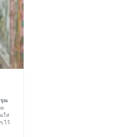
อรุณ
วย
มใส่
ๆ ไว้