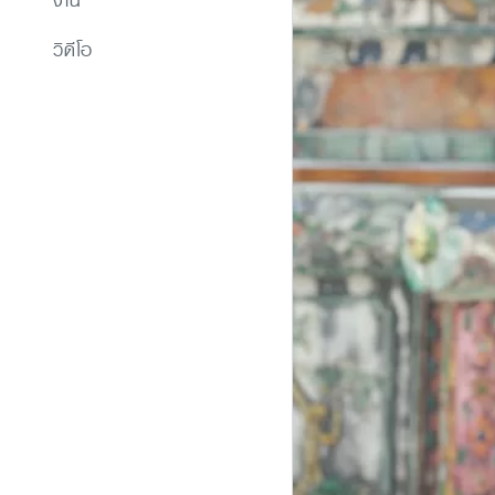
งาน
วิดีโอ